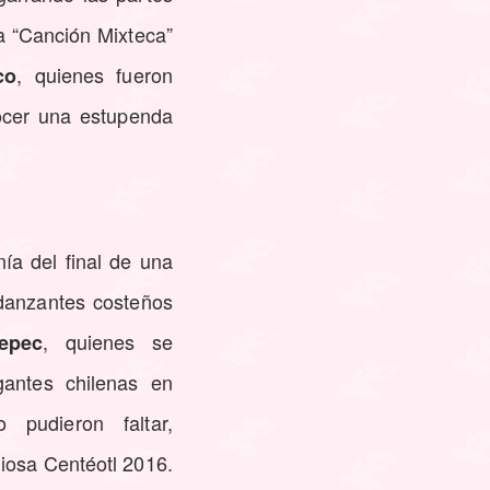
a “Canción Mixteca”
, quienes fueron
co
ocer una estupenda
ía del final de una
s danzantes costeños
, quienes se
epec
gantes chilenas en
 pudieron faltar,
Diosa Centéotl 2016.