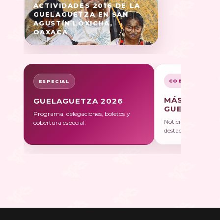
ACTIVIDADES 2016 DE LA
GUELAGUETZA EN SAN
AGUSTÍN LOXICHA,
OAXACA
COBERTURA
ESPECIAL
MÁS SOBRE
GUELAGUETZA 2026
GUELAGUET
Programa, delegaciones, boletos y
Noticias, galerías y 
cobertura especial.
destacadas.