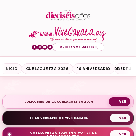
Buscar Vive Oaxaca
INICIO
GUELAGUETZA 2026
16 ANIVERSARIO
COBERTURA
JULIO, MES DE LA GUELAGUETZA 2026
16 ANIVERSARIO DE VIVE OAXACA
GUELAGUETZA 2026 EN VIVO - 27 DE