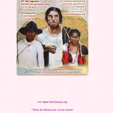
©/℗ www.ViveOaxaca.org
"Tierra de dioses que nunca muere"