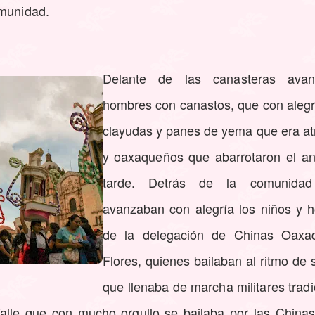
omunidad.
Delante de las canasteras ava
hombres con canastos, que con alegrí
clayudas y panes de yema que era atr
y oaxaqueños que abarrotaron el an
tarde. Detrás de la comunidad 
avanzaban con alegría los niños y 
de la delegación de Chinas Oaxa
Flores, quienes bailaban al ritmo de
que llenaba de marcha militares trad
Valle que con mucho orgullo se bailaba por las China