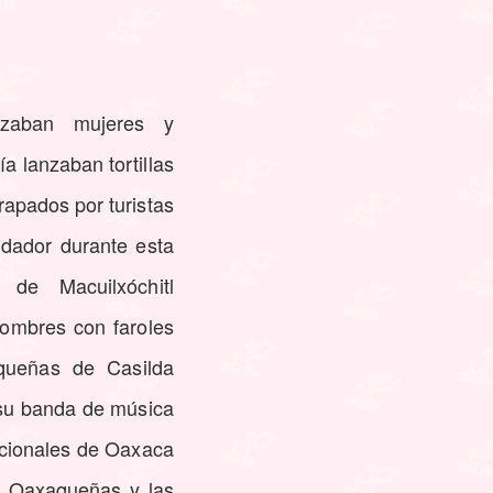
nzaban mujeres y
a lanzaban tortillas
apados por turistas
dador durante esta
de Macuilxóchitl
hombres con faroles
queñas de Casilda
 su banda de música
icionales de Oaxaca
s Oaxaqueñas y las