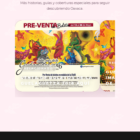
Más historias, guías y coberturas especiales para seguir
descubriendo Oaxaca.
GUELAGUETZ
VENTA DE BOLETOS DE LA
IMAGEN Y CA
GUELAGUETZA 2016 AQUÍ
DE #GUELAG