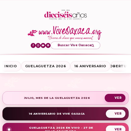
Buscar Vive Oaxaca
INICIO
GUELAGUETZA 2026
16 ANIVERSARIO
COBERTURA
JULIO, MES DE LA GUELAGUETZA 2026
16 ANIVERSARIO DE VIVE OAXACA
GUELAGUETZA 2026 EN VIVO - 27 DE