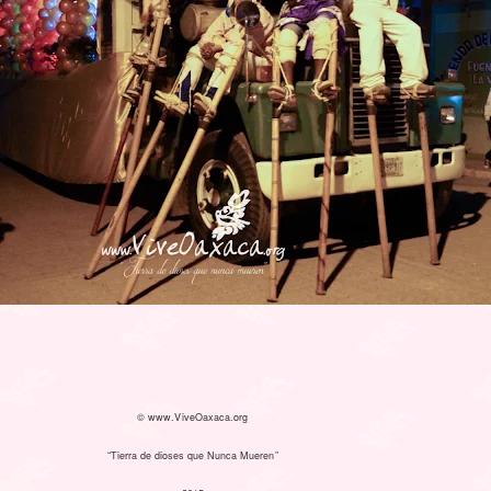
© www.ViveOaxaca.org
“Tierra de dioses que Nunca Mueren”