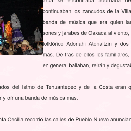
arpa se encontraba adornada de
continuaban los zancudos de la Vill
banda de música que era quien la
sones y jarabes de Oaxaca al viento,
folklórico Adonahi Atonaltzin y do
más. De tras de ellos los familiares
en general bailaban, reirán y degusta
iados del Istmo de Tehuantepec y de la Costa eran q
er y oír una banda de música mas.
a Cecilia recorrió las calles de Pueblo Nuevo anuncian