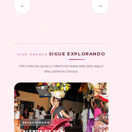
←
→
SIGUE EXPLORANDO
VIVE OAXACA
Más historias, guías y coberturas especiales para seguir
descubriendo Oaxaca.
CONVITE DE
CALENDA DE SAN
SAN FRANCIS