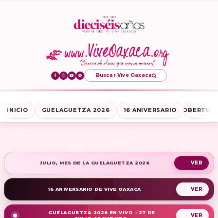
Buscar Vive Oaxaca
INICIO
GUELAGUETZA 2026
16 ANIVERSARIO
COBERTURA
JULIO, MES DE LA GUELAGUETZA 2026
16 ANIVERSARIO DE VIVE OAXACA
GUELAGUETZA 2026 EN VIVO - 27 DE