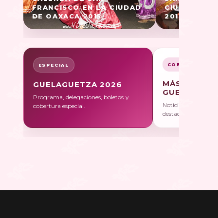
FRANCISCO EN LA CIUDAD
CIUDAD DE 
DE OAXACA 2015
2014)
COBERTURA
ESPECIAL
MÁS SOBRE
GUELAGUETZA 2026
GUELAGUET
Programa, delegaciones, boletos y
Noticias, galerías y 
cobertura especial.
destacadas.