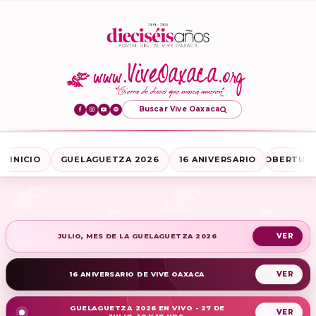
Buscar Vive Oaxaca
INICIO
GUELAGUETZA 2026
16 ANIVERSARIO
COBERTURA
JULIO, MES DE LA GUELAGUETZA 2026
16 ANIVERSARIO DE VIVE OAXACA
GUELAGUETZA 2026 EN VIVO - 27 DE