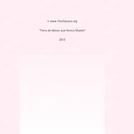
© www.ViveOaxaca.org
“Tierra de dioses que Nunca Mueren”
2015