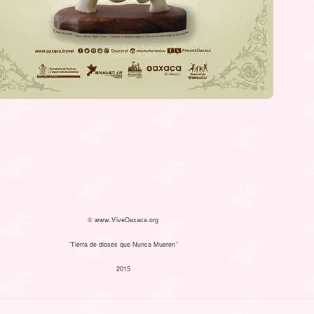
© www.ViveOaxaca.org
“Tierra de dioses que Nunca Mueren”
2015