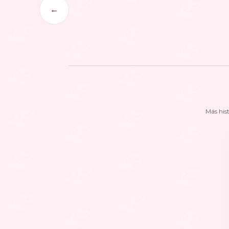
←
Más his