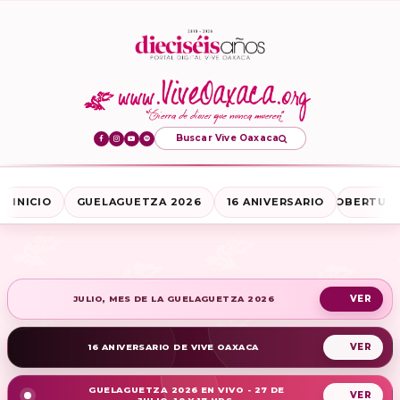
Buscar Vive Oaxaca
INICIO
GUELAGUETZA 2026
16 ANIVERSARIO
COBERTURA
JULIO, MES DE LA GUELAGUETZA 2026
16 ANIVERSARIO DE VIVE OAXACA
GUELAGUETZA 2026 EN VIVO - 27 DE