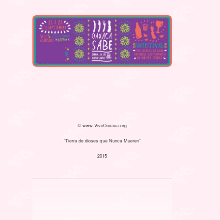
© www.ViveOaxaca.org
“Tierra de dioses que Nunca Mueren”
2015