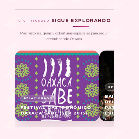
SIGUE EXPLORANDO
VIVE OAXACA
Más historias, guías y coberturas especiales para seguir
descubriendo Oaxaca.
BAILE POPU
DEL CASTILL
FESTIVAL GASTRONÓMICO
PATRONAL D
OAXACA SABE (SEP 2015)
LUCÍA DEL C