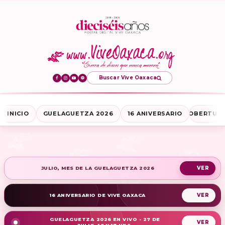
Buscar Vive Oaxaca
INICIO
GUELAGUETZA 2026
16 ANIVERSARIO
COBERTURA
JULIO, MES DE LA GUELAGUETZA 2026
16 ANIVERSARIO DE VIVE OAXACA
GUELAGUETZA 2026 EN VIVO - 27 DE