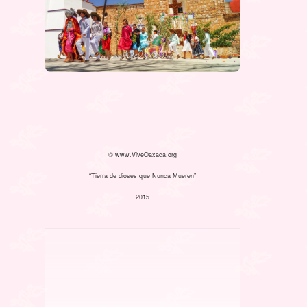
© www.ViveOaxaca.org
“Tierra de dioses que Nunca Mueren”
2015