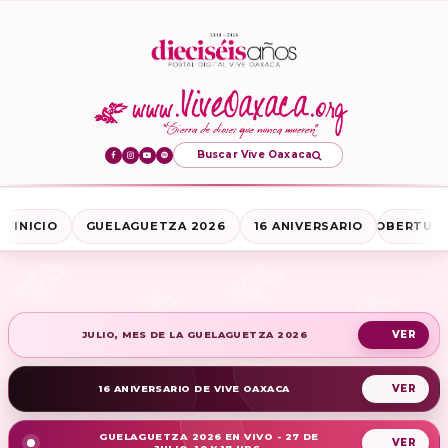
Buscar Vive Oaxaca
INICIO
GUELAGUETZA 2026
16 ANIVERSARIO
COBERTURA
JULIO, MES DE LA GUELAGUETZA 2026
16 ANIVERSARIO DE VIVE OAXACA
GUELAGUETZA 2026 EN VIVO - 27 DE