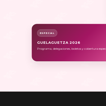
ESPECIAL
GUELAGUETZA 2026
Programa, delegaciones, boletos y cobertura especi