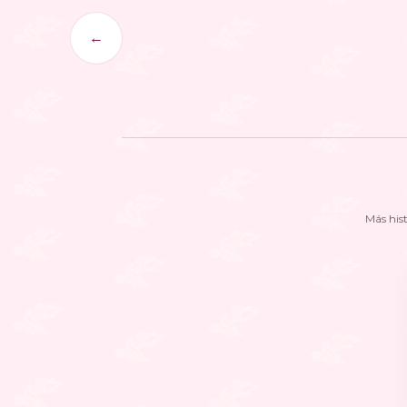
←
Más his