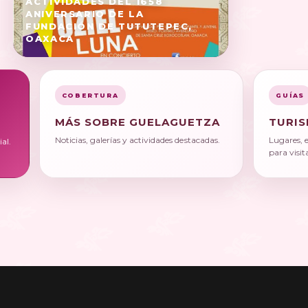
ACTIVIDADES DEL 1658
ANIVERSARIO DE LA
FUNDACIÓN DE TUTUTEPEC,
OAXACA
COBERTURA
GUÍAS
MÁS SOBRE GUELAGUETZA
TURIS
Noticias, galerías y actividades destacadas.
Lugares, 
al.
para visit