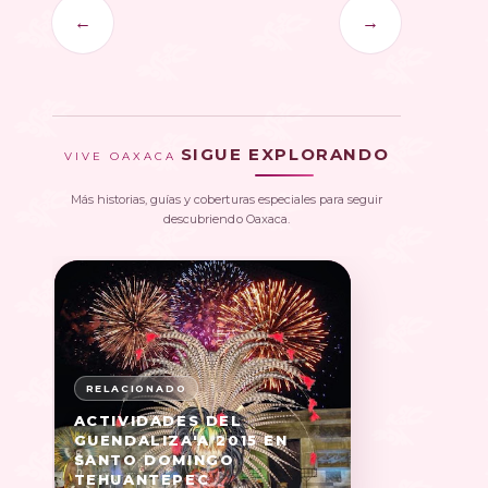
←
→
SIGUE EXPLORANDO
VIVE OAXACA
Más historias, guías y coberturas especiales para seguir
descubriendo Oaxaca.
ACTIVIDADES DEL
GUENDALIZA'A 2015 EN
SANTO DOMINGO
TEHUANTEPEC