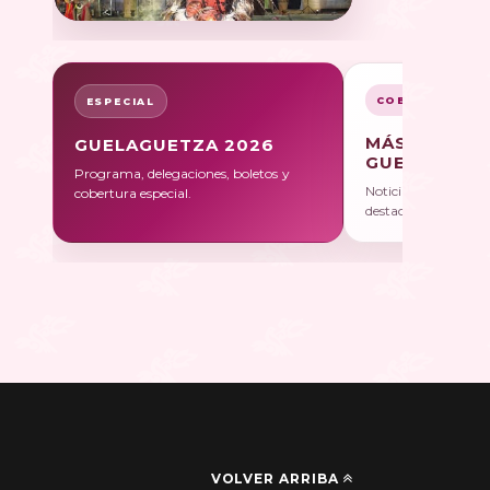
COBERTURA
ESPECIAL
MÁS SOBRE
GUELAGUETZA 2026
GUELAGUET
Programa, delegaciones, boletos y
Noticias, galerías y 
cobertura especial.
destacadas.
VOLVER ARRIBA