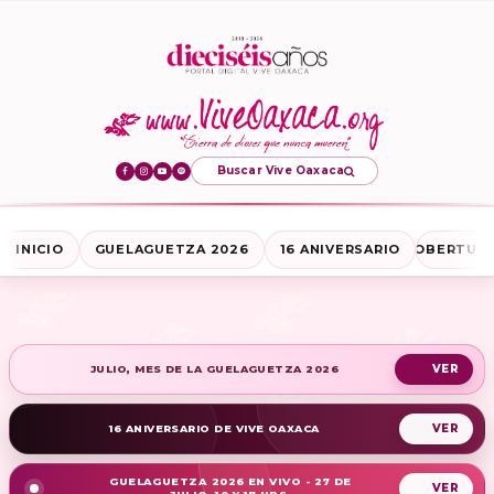
Buscar Vive Oaxaca
INICIO
GUELAGUETZA 2026
16 ANIVERSARIO
COBERTURA
JULIO, MES DE LA GUELAGUETZA 2026
16 ANIVERSARIO DE VIVE OAXACA
GUELAGUETZA 2026 EN VIVO - 27 DE