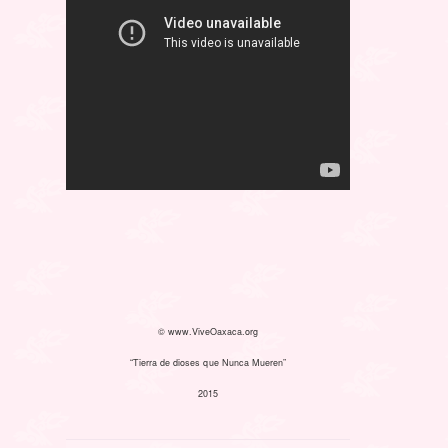
© www.ViveOaxaca.org
“Tierra de dioses que Nunca Mueren”
2015