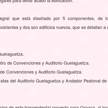
gales para llevar acabo la edificación.
egral que está diseñado por 5 componentes, de lo
existentes y dos son edificios nuevos, que se detallan a 
 Guelaguetza.
ntro de Convenciones y Auditorio Guelaguetza.
o de Convenciones y Auditorio Guelaguetza.
natas del Auditorio Guelaguetza y Andador Peatonal de
icios de este trascendental proyecto para Oaxaca, al i