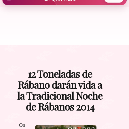
JULIO, 10 Y 17 HRS.
12 Toneladas de
Rábano darán vida a
la Tradicional Noche
de Rábanos 2014
Oa