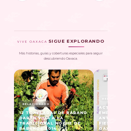
SIGUE EXPLORANDO
VIVE OAXACA
Más historias, guías y coberturas especiales para seguir
descubriendo Oaxaca.
ACT. FERIA 
12 TONELADAS DE RÁBANO
EMPANADA 2
DARÁN VIDA A LA
ANTONINO C.V
TRADICIONAL NOCHE DE
FIESTAS DE 
RÁBANOS 2014
OAXACA 🎅🏽