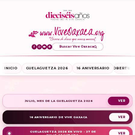
Buscar Vive Oaxaca
INICIO
GUELAGUETZA 2026
16 ANIVERSARIO
COBERTURA
JULIO, MES DE LA GUELAGUETZA 2026
16 ANIVERSARIO DE VIVE OAXACA
GUELAGUETZA 2026 EN VIVO - 27 DE