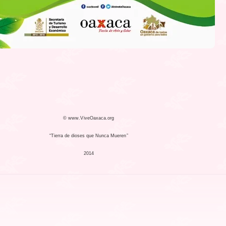
© www.ViveOaxaca.org
“Tierra de dioses que Nunca Mueren”
2014