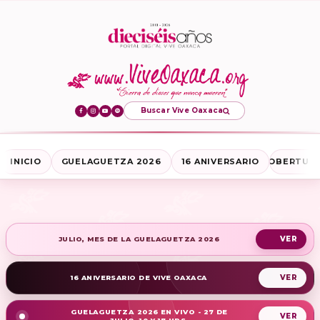
Buscar Vive Oaxaca
INICIO
GUELAGUETZA 2026
16 ANIVERSARIO
COBERTURA
JULIO, MES DE LA GUELAGUETZA 2026
16 ANIVERSARIO DE VIVE OAXACA
GUELAGUETZA 2026 EN VIVO - 27 DE