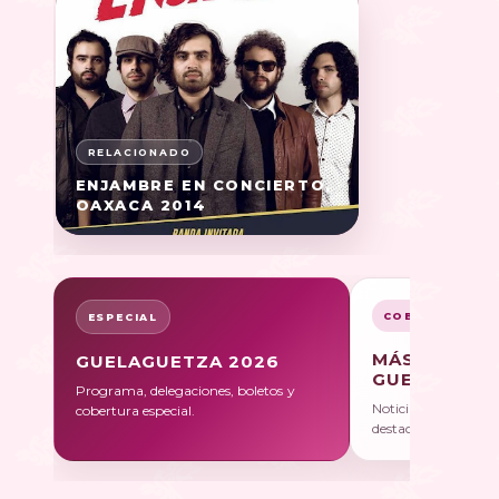
ENJAMBRE EN CONCIERTO,
OAXACA 2014
COBERTURA
ESPECIAL
MÁS SOBRE
GUELAGUETZA 2026
GUELAGUET
Programa, delegaciones, boletos y
Noticias, galerías y 
cobertura especial.
destacadas.