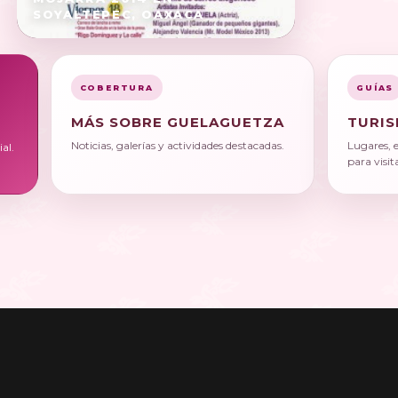
SOYALTEPEC, OAXACA
COBERTURA
GUÍAS
MÁS SOBRE GUELAGUETZA
TURIS
Noticias, galerías y actividades destacadas.
Lugares, 
al.
para visit