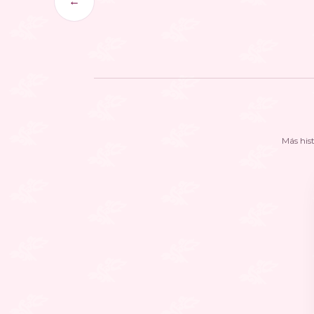
←
Más his