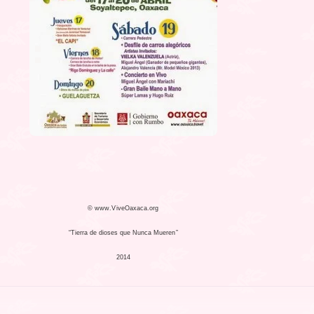
© www.ViveOaxaca.org
“Tierra de dioses que Nunca Mueren”
2014