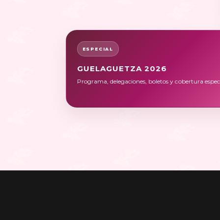
ESPECIAL
GUELAGUETZA 2026
Programa, delegaciones, boletos y cobertura especi