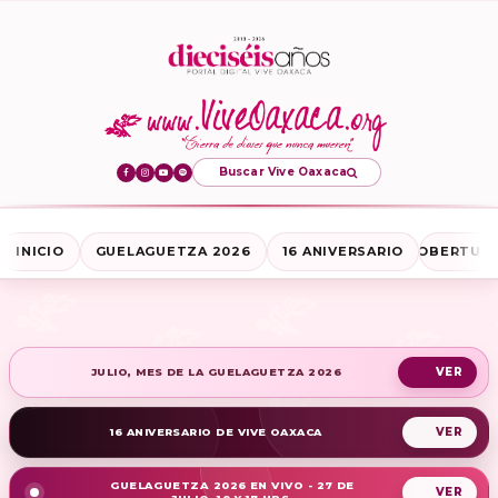
Buscar Vive Oaxaca
INICIO
GUELAGUETZA 2026
16 ANIVERSARIO
COBERTURA
JULIO, MES DE LA GUELAGUETZA 2026
16 ANIVERSARIO DE VIVE OAXACA
GUELAGUETZA 2026 EN VIVO - 27 DE