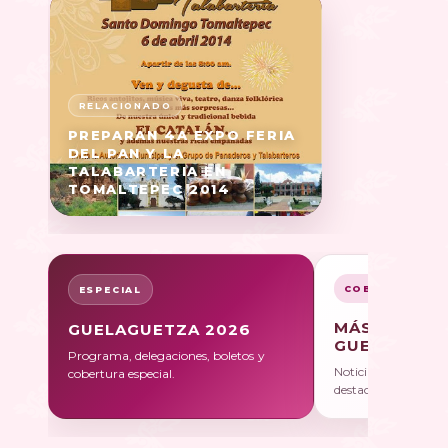
PREPARAN 4A EXPO FERIA
DEL PAN Y LA
TALABARTERIA EN
TOMALTEPEC 2014
COBERTURA
ESPECIAL
MÁS SOBRE
GUELAGUETZA 2026
GUELAGUET
Programa, delegaciones, boletos y
Noticias, galerías y 
cobertura especial.
destacadas.