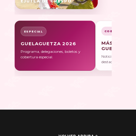
EJUTLA DE CRESPO
COBERTURA
ESPECIAL
MÁS SOBRE
GUELAGUETZA 2026
GUELAGUET
Programa, delegaciones, boletos y
Noticias, galerías y 
cobertura especial.
destacadas.