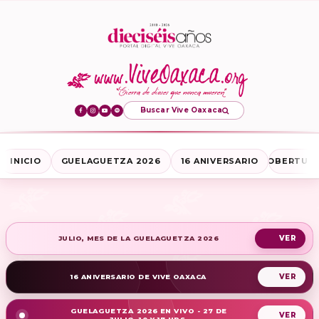
Buscar Vive Oaxaca
INICIO
GUELAGUETZA 2026
16 ANIVERSARIO
COBERTURA
JULIO, MES DE LA GUELAGUETZA 2026
16 ANIVERSARIO DE VIVE OAXACA
GUELAGUETZA 2026 EN VIVO - 27 DE