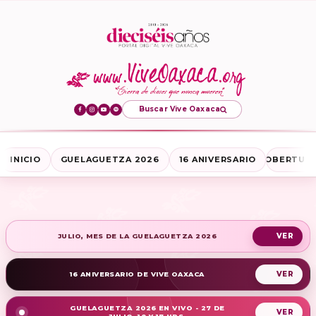
Buscar Vive Oaxaca
INICIO
GUELAGUETZA 2026
16 ANIVERSARIO
COBERTURA
JULIO, MES DE LA GUELAGUETZA 2026
16 ANIVERSARIO DE VIVE OAXACA
GUELAGUETZA 2026 EN VIVO - 27 DE