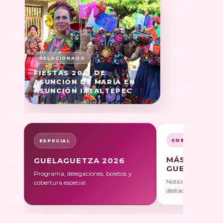
FIESTAS 2013 DE
ASUNCIÓN DE MARÍA EN
ASUNCIÓN IXTALTEPEC
COBERTURA
ESPECIAL
MÁS SOBRE
GUELAGUETZA 2026
GUELAGUET
Programa, delegaciones, boletos y
Noticias, galerías y 
cobertura especial.
destacadas.