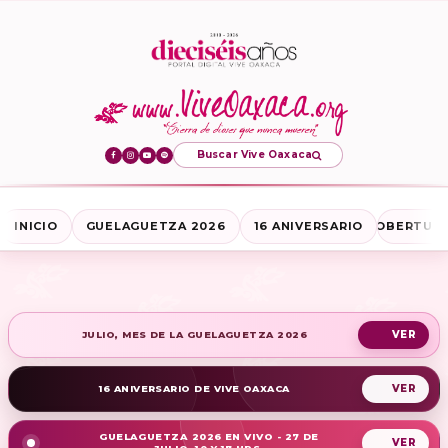
Buscar Vive Oaxaca
INICIO
GUELAGUETZA 2026
16 ANIVERSARIO
COBERTURA
JULIO, MES DE LA GUELAGUETZA 2026
16 ANIVERSARIO DE VIVE OAXACA
GUELAGUETZA 2026 EN VIVO - 27 DE