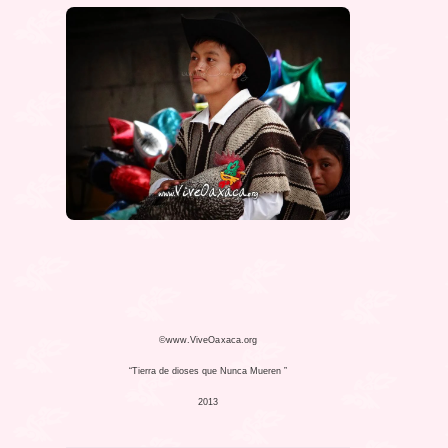
©www.ViveOaxaca.org
“Tierra de dioses que Nunca Mueren ”
2013