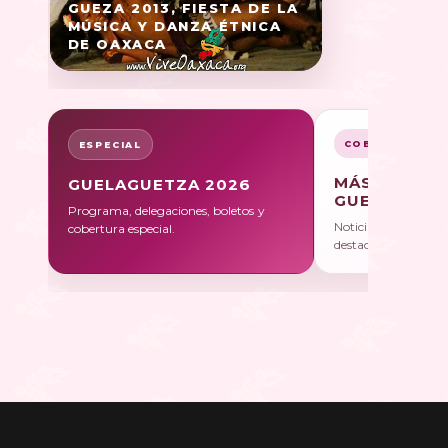
GUEZA 2013, FIESTA DE LA
MÚSICA Y DANZA ÉTNICA
DE OAXACA
COBERTURA
ESPECIAL
MÁS SOBRE
GUELAGUETZA 2026
GUELAGUET
Programa, delegaciones, boletos y
Noticias, galerías y 
cobertura especial.
destacadas.