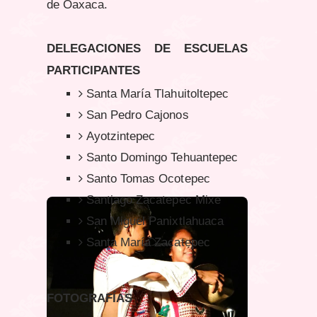
de Oaxaca.
DELEGACIONES DE ESCUELAS
PARTICIPANTES
Santa María Tlahuitoltepec
San Pedro Cajonos
Ayotzintepec
Santo Domingo Tehuantepec
Santo Tomas Ocotepec
Santiago Zacatepec Mixe
San Miguel Panixtlahuaca
Santa María Zacatepec
FOTOGRAFÍAS