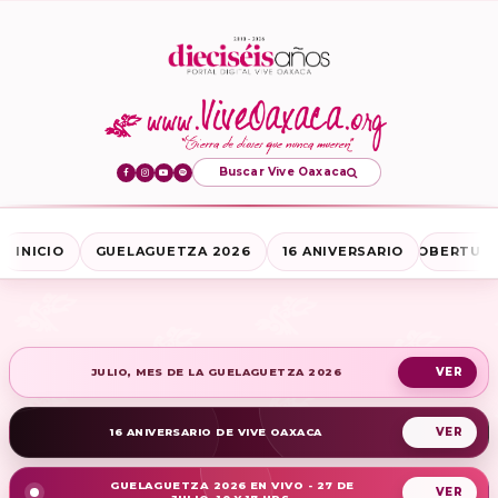
Buscar Vive Oaxaca
INICIO
GUELAGUETZA 2026
16 ANIVERSARIO
COBERTURA
JULIO, MES DE LA GUELAGUETZA 2026
16 ANIVERSARIO DE VIVE OAXACA
GUELAGUETZA 2026 EN VIVO - 27 DE