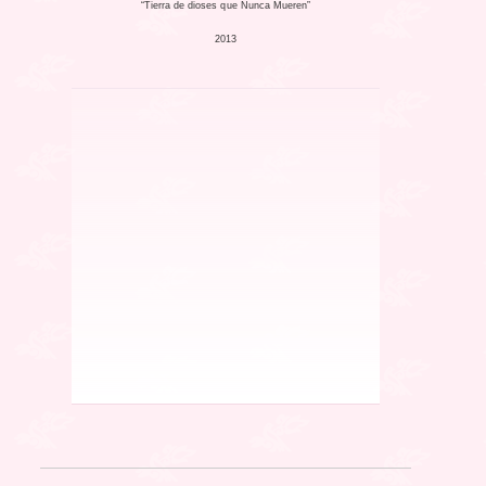
“Tierra de dioses que Nunca Mueren”
2013