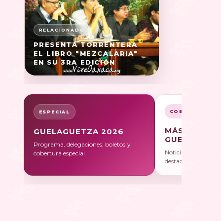
PRESENTA TORRENTERA
EL LIBRO "MEZCALARIA"
EN SU 3RA EDICIÓN
COBERTURA
ESPECIAL
MÁS SOBRE
GUELAGUETZA 2026
GUELAGUET
Programa, delegaciones, boletos y
Noticias, galerías y 
cobertura especial.
destacadas.