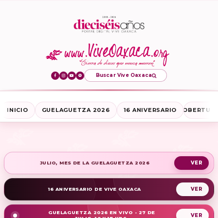
Buscar Vive Oaxaca
INICIO
GUELAGUETZA 2026
16 ANIVERSARIO
COBERTURA
JULIO, MES DE LA GUELAGUETZA 2026
16 ANIVERSARIO DE VIVE OAXACA
GUELAGUETZA 2026 EN VIVO - 27 DE