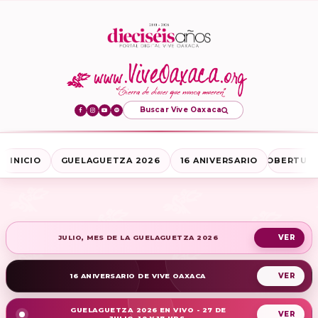
Buscar Vive Oaxaca
INICIO
GUELAGUETZA 2026
16 ANIVERSARIO
COBERTURA
JULIO, MES DE LA GUELAGUETZA 2026
16 ANIVERSARIO DE VIVE OAXACA
GUELAGUETZA 2026 EN VIVO - 27 DE