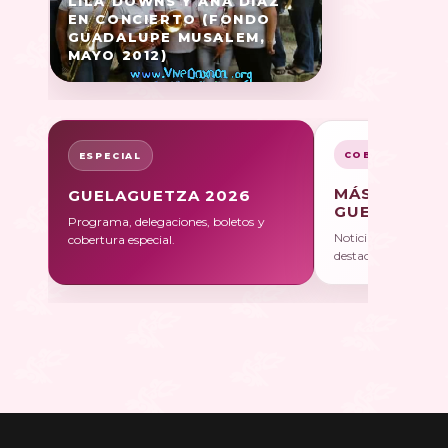
LILA DOWNS Y ANA DÍAZ
EN CONCIERTO (FONDO
GUADALUPE MUSALEM,
MAYO 2012)
COBERTURA
ESPECIAL
MÁS SOBRE
GUELAGUETZA 2026
GUELAGUET
Programa, delegaciones, boletos y
Noticias, galerías y 
cobertura especial.
destacadas.