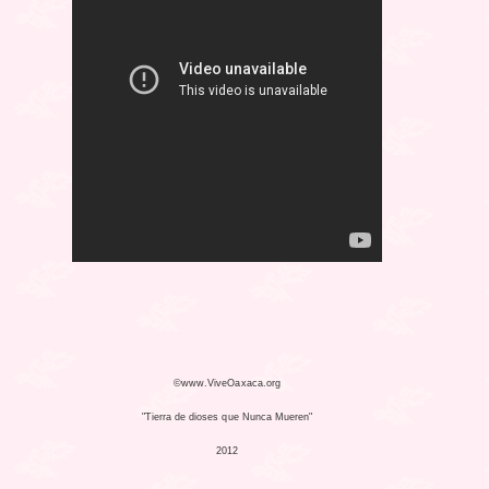
©www.ViveOaxaca.org
"Tierra de dioses que Nunca Mueren"
2012