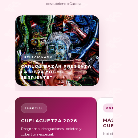
descubriendo Oaxaca.
CARLOS BAZÁN PRESENTA
LA OBRA "OCHO
SERPIENTE"
COBERTURA
ESPECIAL
MÁS SOBRE
GUELAGUETZA 2026
GUELAGUET
Programa, delegaciones, boletos y
Noticias, galerías y 
cobertura especial.