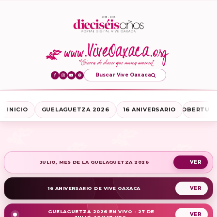
Buscar Vive Oaxaca
INICIO
GUELAGUETZA 2026
16 ANIVERSARIO
COBERTURA
JULIO, MES DE LA GUELAGUETZA 2026
16 ANIVERSARIO DE VIVE OAXACA
GUELAGUETZA 2026 EN VIVO - 27 DE