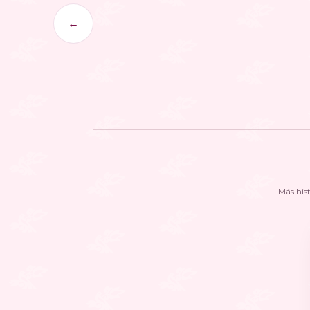
←
Más his