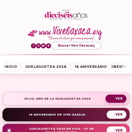
Buscar Vive Oaxaca
INICIO
GUELAGUETZA 2026
16 ANIVERSARIO
COBERTURA
JULIO, MES DE LA GUELAGUETZA 2026
16 ANIVERSARIO DE VIVE OAXACA
GUELAGUETZA 2026 EN VIVO - 27 DE