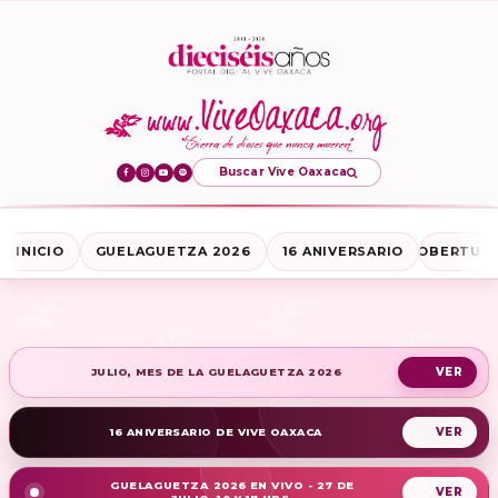
Buscar Vive Oaxaca
INICIO
GUELAGUETZA 2026
16 ANIVERSARIO
COBERTURA
JULIO, MES DE LA GUELAGUETZA 2026
16 ANIVERSARIO DE VIVE OAXACA
GUELAGUETZA 2026 EN VIVO - 27 DE