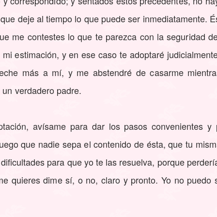
 y correspondido; y sentados estos precedentes, no ha
 que deje al tiempo lo que puede ser inmediatamente. É
que me contestes lo que te parezca con la seguridad de
mi estimación, y en ese caso te adoptaré judicialmente
reche más a mí, y me abstendré de casarme mientra
e un verdadero padre.
ptación, avísame para dar los pasos convenientes y 
 ruego que nadie sepa el contenido de ésta, que tu mism
ificultades para que yo te las resuelva, porque perde
me quieres dime sí, o no, claro y pronto. Yo no puedo s