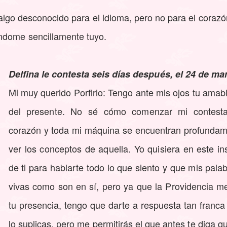
lgo desconocido para el idioma, pero no para el corazón
ndome sencillamente tuyo.
Delfina le contesta seis días después, el 24 de ma
Mi muy querido Porfirio: Tengo ante mis ojos tu amab
del presente. No sé cómo comenzar mi contesta
corazón y toda mi máquina se encuentran profundam
ver los conceptos de aquella. Yo quisiera en este in
de ti para hablarte todo lo que siento y que mis palab
vivas como son en sí, pero ya que la Providencia m
tu presencia, tengo que darte a respuesta tan franca
lo suplicas, pero me permitirás el que antes te diga q