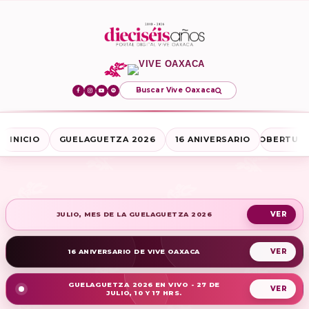
Buscar Vive Oaxaca
INICIO
GUELAGUETZA 2026
16 ANIVERSARIO
COBERTURA
JULIO, MES DE LA GUELAGUETZA 2026
16 ANIVERSARIO DE VIVE OAXACA
GUELAGUETZA 2026 EN VIVO - 27 DE
JULIO, 10 Y 17 HRS.