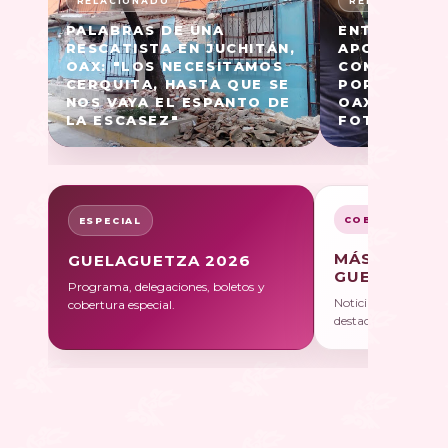
PALABRAS DE UNA
ENTREGA VI
RESCATISTA EN JUCHITÁN,
APOYOS A L
OAX: "LOS NECESITAMOS
COMUNIDAD
CERQUITA, HASTA QUE SE
POR EL TER
NOS VAYA EL ESPANTO DE
OAXACA (TE
LA ESCASEZ"
FOTOGRÁFI
COBERTURA
ESPECIAL
MÁS SOBRE
GUELAGUETZA 2026
GUELAGUET
Programa, delegaciones, boletos y
Noticias, galerías y 
cobertura especial.
destacadas.