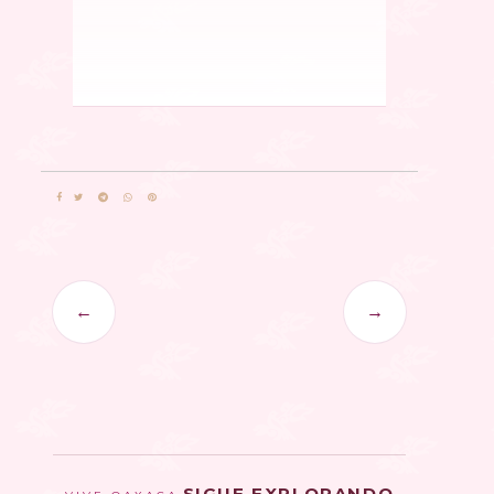
←
→
SIGUE EXPLORANDO