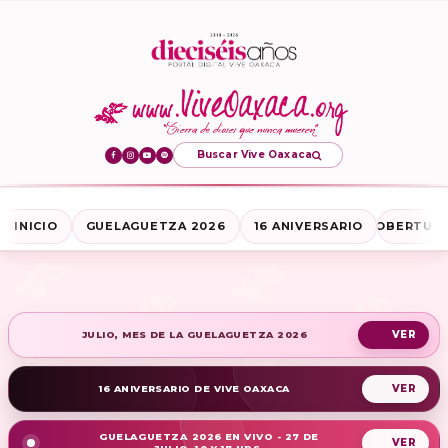
Buscar Vive Oaxaca
INICIO
GUELAGUETZA 2026
16 ANIVERSARIO
COBERTURA
JULIO, MES DE LA GUELAGUETZA 2026
16 ANIVERSARIO DE VIVE OAXACA
GUELAGUETZA 2026 EN VIVO - 27 DE