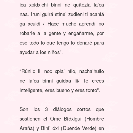
ica xpidxichi binni ne quítezia la’ca
naa. Iruni guirá stine’ zudieni ti acaniá
ga xcuidi / Hace mucho aprendí no
robarle a la gente y engañarme, por
eso todo lo que tengo lo donaré para
ayudar a los niños”.
“Rúnilo lii noo xpia’ nilo, nacha’huilo
ne la’ca binni guidxa lii/ Te crees
inteligente, eres bueno y eres tonto”.
Son los 3 diálogos cortos que
sostienen el Ome Bidxiguí (Hombre
Araña) y Bini’ dxi (Duende Verde) en