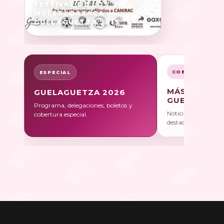
FESTIVAL DE LOS 7
MOLES, OAXACA -
GUELAGUETZA 2013
COBERTURA
ESPECIAL
MÁS SOBRE
GUELAGUETZA 2026
GUELAGUET
Programa, delegaciones, boletos y
Noticias, galerías y 
cobertura especial.
destacadas.