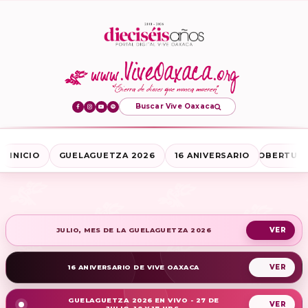
Buscar Vive Oaxaca
INICIO
GUELAGUETZA 2026
16 ANIVERSARIO
COBERTURA
JULIO, MES DE LA GUELAGUETZA 2026
16 ANIVERSARIO DE VIVE OAXACA
GUELAGUETZA 2026 EN VIVO - 27 DE