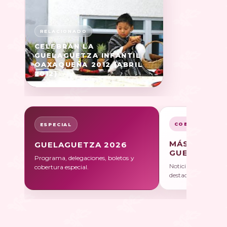
CELEBRAN LA
GUELAGUETZA INFANTIL
OAXAQUEÑA 2012 (ABRIL
2012)
COBERTURA
ESPECIAL
MÁS SOBRE
GUELAGUETZA 2026
GUELAGUET
Programa, delegaciones, boletos y
Noticias, galerías y 
cobertura especial.
destacadas.