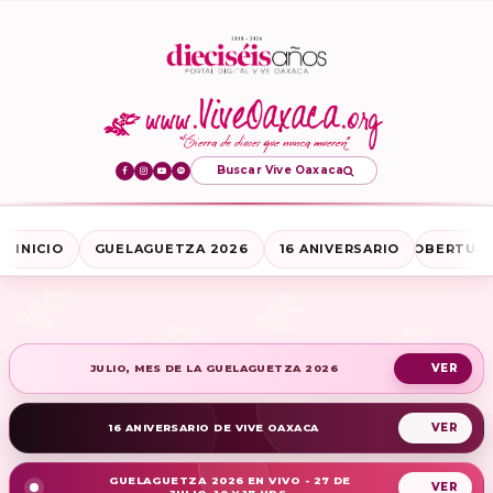
Buscar Vive Oaxaca
INICIO
GUELAGUETZA 2026
16 ANIVERSARIO
COBERTURA
JULIO, MES DE LA GUELAGUETZA 2026
16 ANIVERSARIO DE VIVE OAXACA
GUELAGUETZA 2026 EN VIVO - 27 DE